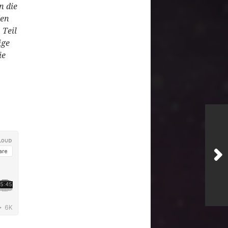
n die
den
 Teil
ige
ie