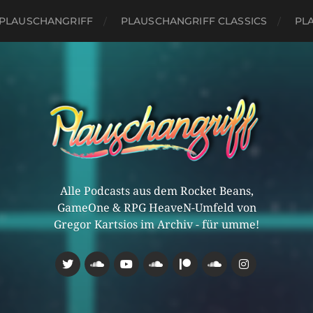
PLAUSCHANGRIFF
PLAUSCHANGRIFF CLASSICS
PLA
Alle Podcasts aus dem Rocket Beans,
GameOne & RPG HeaveN-Umfeld von
Gregor Kartsios im Archiv - für umme!