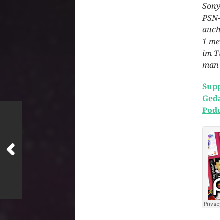
Sony
PSN-
auch
1 me
im T
man 
Supp
Ged
Podc