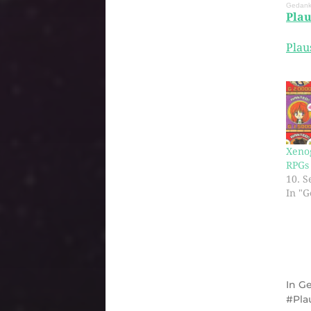
Gedank
Plau
Plau
Xeno
RPGs 
10. 
In "
In
G
Pla