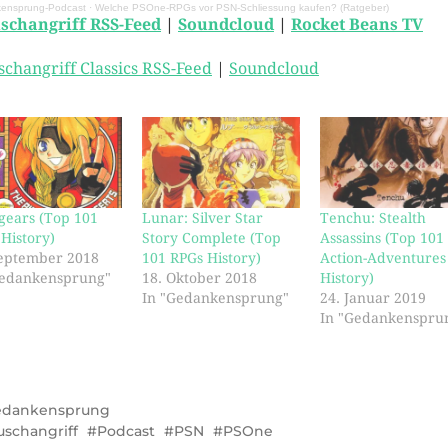
ensprung-Podcast
·
Welche PSOne-RPGs vor PSN-Schliessung kaufen? (Ratgeber)
schangriff RSS-Feed
|
Soundcloud
|
Rocket Beans TV
schangriff Classics RSS-Feed
|
Soundcloud
gears (Top 101
Lunar: Silver Star
Tenchu: Stealth
History)
Story Complete (Top
Assassins (Top 101
September 2018
101 RPGs History)
Action-Adventures
Gedankensprung"
18. Oktober 2018
History)
In "Gedankensprung"
24. Januar 2019
In "Gedankenspru
edankensprung
uschangriff
Podcast
PSN
PSOne