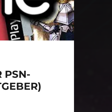
 PSN-
TGEBER)