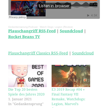
Gedankensprung-Podcast
·
Watch Dogs: Legion (Review)
Plauschangriff RSS-Feed
|
Soundcloud
|
Rocket Beans TV
Plauschangriff Classics RSS-Feed
|
Soundcloud
Die Top 20 besten
E3 2019 Recap #04 »
Spiele des Jahres 2020
Final Fantasy VII
1. Januar 2021
Remake, Watchdogs:
In "Gedankensprung"
Legion, Marvel’s