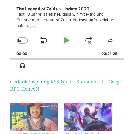
The Legend of Zelda ~ Update 2020
Fast 10 Jahre ist es her, dass wir mit Marc und
Etienne den Legend of Zelda-Podcast aufgezeichnet
haben.
[...]
1
X
SKIP
PLAY
JUMP
CHANGE
SHARE
PLAYBACK
THIS
BACKWARD
PAUSE
FORWARD
RATE
00:00
03:21:25
EPISODE
Show
Menu
Gedankensprung RSS-Feed
|
Soundcloud
|
Gregs
RPG HeaveN
35 Jahre Super Mario
Das Spielejahr 2021 ~