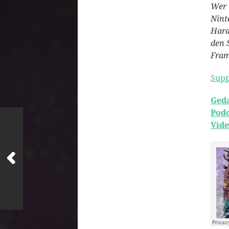
Wer 
Nint
Hard
den 
Fram
Supp
Ged
Podc
Vide