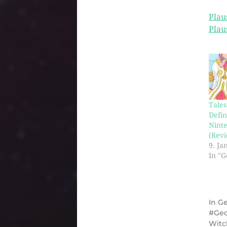
Plau
Plau
Tales
Defin
Nint
(Rev
9. Ja
In "
In
G
Ge
Witc