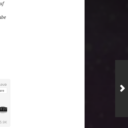
uf
abe