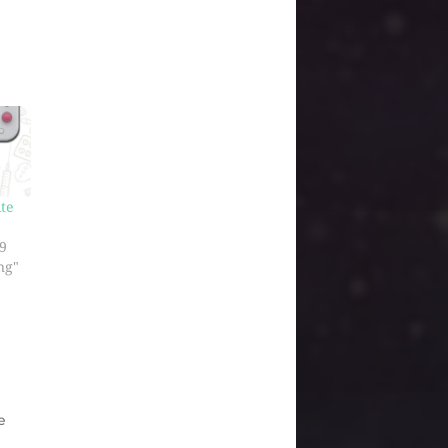
ite
9
ng"
e