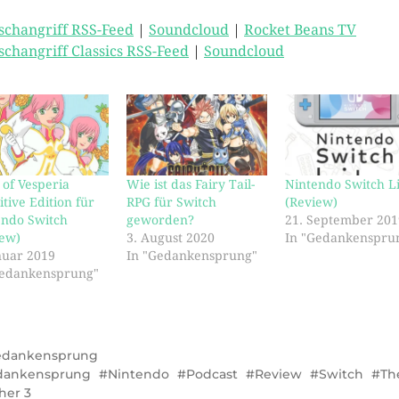
schangriff RSS-Feed
|
Soundcloud
|
Rocket Beans TV
schangriff Classics RSS-Feed
|
Soundcloud
 of Vesperia
Wie ist das Fairy Tail-
Nintendo Switch L
itive Edition für
RPG für Switch
(Review)
endo Switch
geworden?
21. September 201
iew)
3. August 2020
In "Gedankenspru
nuar 2019
In "Gedankensprung"
Gedankensprung"
edankensprung
dankensprung
Nintendo
Podcast
Review
Switch
Th
her 3