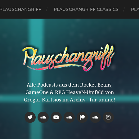
PLAUSCHANGRIFF
PLAUSCHANGRIFF CLASSICS
PLA
Alle Podcasts aus dem Rocket Beans,
GameOne & RPG HeaveN-Umfeld von
Gregor Kartsios im Archiv - für umme!