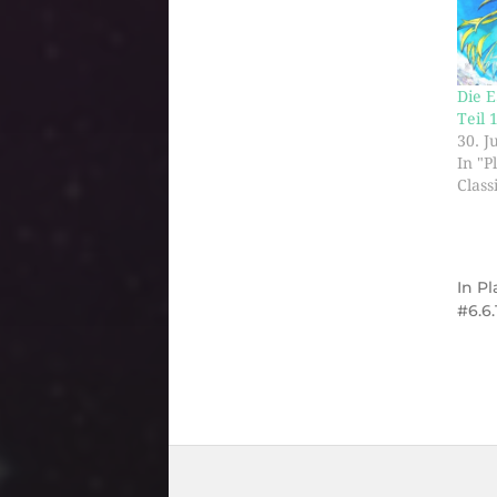
Die E
Teil 
30. J
In "P
Class
In
Pl
6.6.