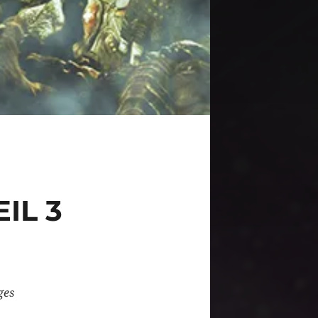
EIL 3
ges