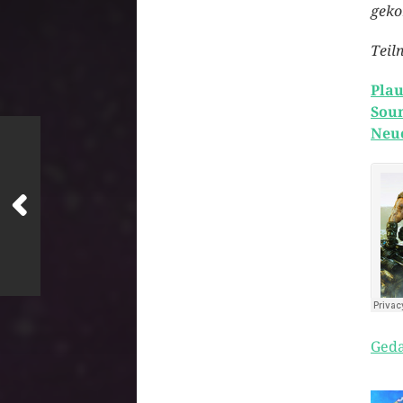
geko
Teil
Plau
Sou
Neue
Geda