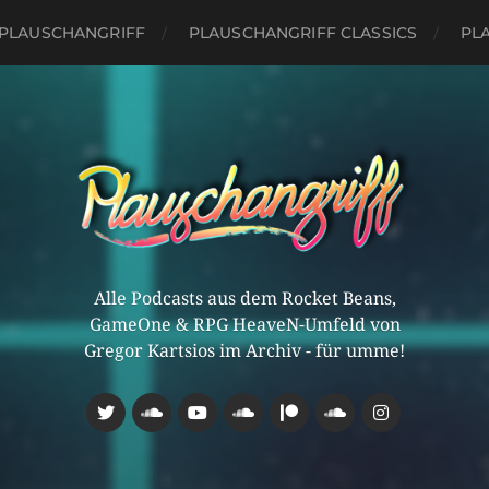
PLAUSCHANGRIFF
PLAUSCHANGRIFF CLASSICS
PLA
Alle Podcasts aus dem Rocket Beans,
GameOne & RPG HeaveN-Umfeld von
Gregor Kartsios im Archiv - für umme!