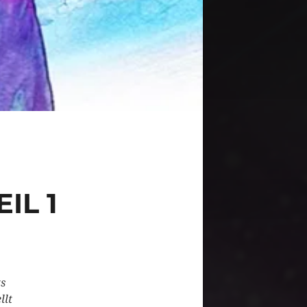
IL 1
ts
llt