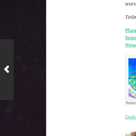
wurd
Teil
Plau
Sou
Neue
Geda