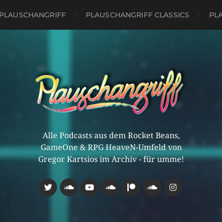
PLAUSCHANGRIFF
PLAUSCHANGRIFF CLASSICS
PLA
Alle Podcasts aus dem Rocket Beans,
GameOne & RPG HeaveN-Umfeld von
Gregor Kartsios im Archiv - für umme!