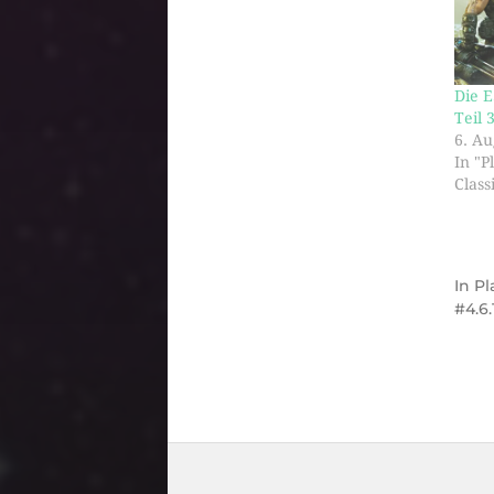
Die E
Teil 
6. Au
In "P
Class
In
Pl
4.6.