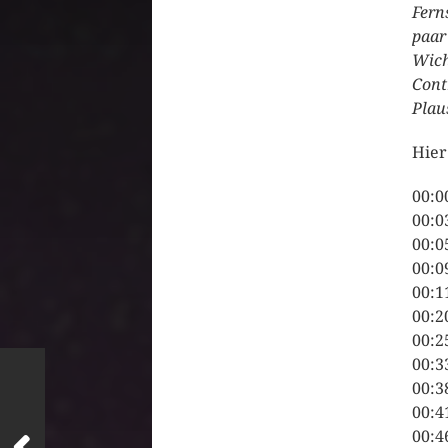
Fern
paar
Wich
Cont
Plau
Hier
00:0
00:0
00:0
00:0
00:1
00:2
00:2
00:3
00:3
00:4
00:4