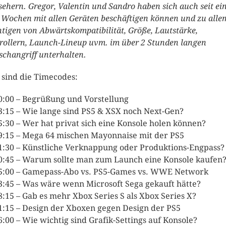
sehern. Gregor, Valentin und Sandro haben sich auch seit ei
 Wochen mit allen Geräten beschäftigen können und zu alle
tigen von Abwärtskompatibilität, Größe, Lautstärke,
rollern, Launch-Lineup uvm. im über 2 Stunden langen
schangriff unterhalten.
 sind die Timecodes:
0:00 – Begrüßung und Vorstellung
3:15 – Wie lange sind PS5 & XSX noch Next-Gen?
5:30 – Wer hat privat sich eine Konsole holen können?
9:15 – Mega 64 mischen Mayonnaise mit der PS5
1:30 – Künstliche Verknappung oder Produktions-Engpass?
0:45 – Warum sollte man zum Launch eine Konsole kaufen
5:00 – Gamepass-Abo vs. PS5-Games vs. WWE Network
3:45 – Was wäre wenn Microsoft Sega gekauft hätte?
8:15 – Gab es mehr Xbox Series S als Xbox Series X?
1:15 – Design der Xboxen gegen Design der PS5
6:00 – Wie wichtig sind Grafik-Settings auf Konsole?