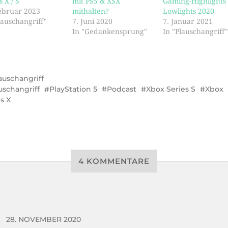
s X / S
mit PS5 & XSX
Gaming-Highlights
ebruar 2023
mithalten?
Lowlights 2020
lauschangriff"
7. Juni 2020
7. Januar 2021
In "Gedankensprung"
In "Plauschangriff
auschangriff
uschangriff
PlayStation 5
Podcast
Xbox Series S
Xbox
s X
4 KOMMENTARE
O
28. NOVEMBER 2020