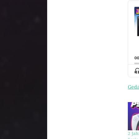
Audi
Play
00
S
M
Geda
2 Jah