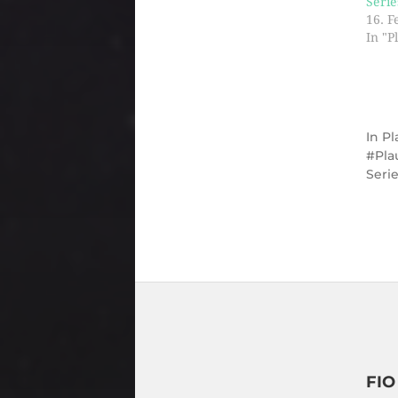
Serie
16. F
In "P
In
Pl
Pla
Serie
FI