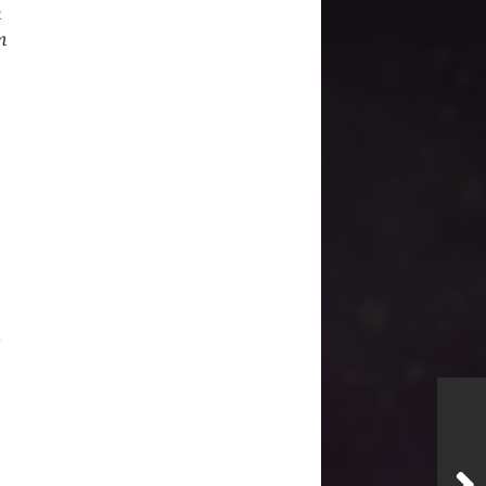
n
m
?