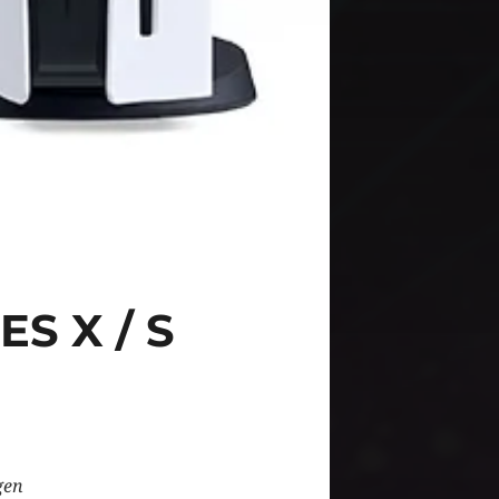
S X / S
gen