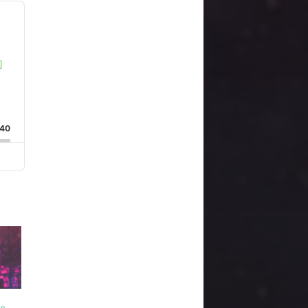
]
:40