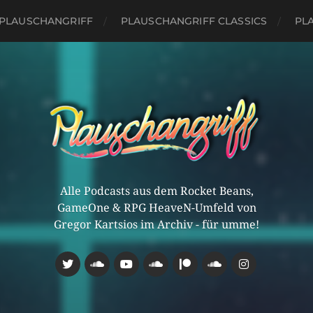
PLAUSCHANGRIFF
PLAUSCHANGRIFF CLASSICS
PLA
Alle Podcasts aus dem Rocket Beans,
GameOne & RPG HeaveN-Umfeld von
Gregor Kartsios im Archiv - für umme!