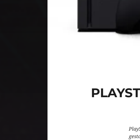
PLAYST
PlayS
gest