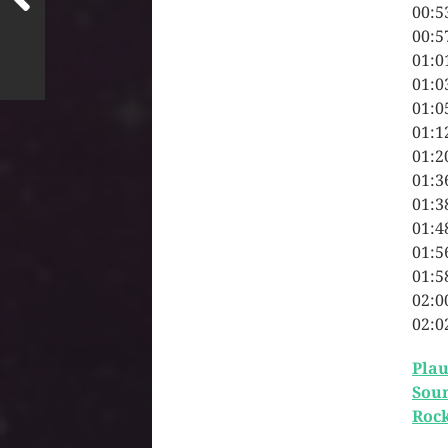
00:5
00:5
01:0
01:0
01:0
01:1
01:2
01:3
01:3
01:4
01:5
01:5
02:0
02:0
Plau
Sou
Rock