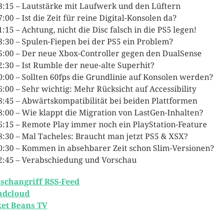
3:15 – Lautstärke mit Laufwerk und den Lüftern
7:00 – Ist die Zeit für reine Digital-Konsolen da?
1:15 – Achtung, nicht die Disc falsch in die PS5 legen!
3:30 – Spulen-Fiepen bei der PS5 ein Problem?
5:00 – Der neue Xbox-Controller gegen den DualSense
2:30 – Ist Rumble der neue-alte Superhit?
0:00 – Sollten 60fps die Grundlinie auf Konsolen werden?
6:00 – Sehr wichtig: Mehr Rücksicht auf Accessibility
8:45 – Abwärtskompatibilität bei beiden Plattformen
8:00 – Wie klappt die Migration von LastGen-Inhalten?
6:15 – Remote Play immer noch ein PlayStation-Feature
8:30 – Mal Tacheles: Braucht man jetzt PS5 & XSX?
0:30 – Kommen in absehbarer Zeit schon Slim-Versionen?
2:45 – Verabschiedung und Vorschau
schangriff RSS-Feed
ndcloud
et Beans TV