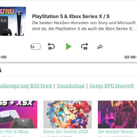
o
er
PlayStation 5 & Xbox Series X / S
DIe beiden NexGen-Konsolen von Sony und Microsoft
sind da, die PlayStation 5 als auch die Xbox Series X
[...
1
X
SKIP
PLAY
JUMP
CHANGE
SHARE
PLAYBACK
THIS
BACKWARD
PAUSE
FORWARD
:00
02:06
RATE
EPISODE
how
enu
nkensprung RSS-Feed
|
Soundcloud
|
Gregs RPG HeaveN
re PS5 & Xbox
Kann die Switch 2020
Die Rocket Beans