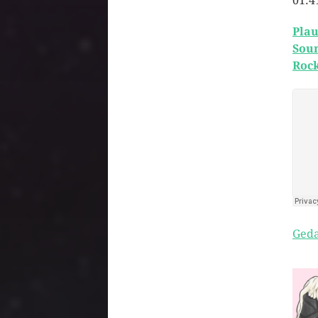
01:4
Plau
Sou
Rock
Geda