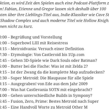
ktion, es wird Zeit den Spielen auch eine Podcast-Plattform 
en! Fabian, Etienne und Gregor lassen sich deshalb über 100
ten über ihre Lieblings-Titel aus, Indie-Klassiker wie Cave S
 Shadow Complex und auch moderne Titel wie Hollow Knigh
en nicht zu kurz.
0:00 – Begrüßung und Vorstellung
1:00 – Superbowl LIII mit Reisestress
3:15 – Metroidvania: Versuch einer Definition
7:30 – Etymologie: Von Castleroid bis 1Up.com
2:45 – Gehen 3D-Spiele wie Dark Souls oder Batman?
5:00 – Butter bei die Fische: Was ist mit Zelda 2?
9:15 – Ist der Zwang da die komplette Map aufzudecken?
2:30 – Super Metroid: Die Blaupause für alle Spiele
3:15 – Ausgegraben! von Ede aus dem Jahr 2009
7:00 – Was hat Castlevania SOTN mit eingebracht?
4:00 – Gehen unterschiedliche Builds in Sympony?
6:45 – Fusion, Zero, Prime: Bestes Metroid nach Super
1:45 – Eine Handvoll Worte zu Metroid Other M