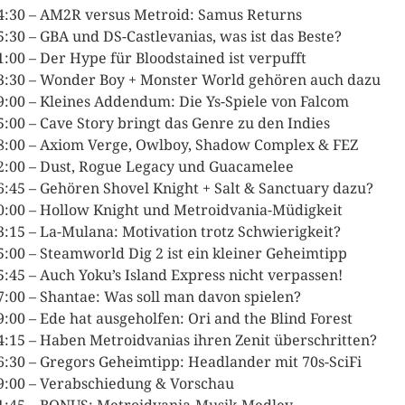
4:30 – AM2R versus Metroid: Samus Returns
5:30 – GBA und DS-Castlevanias, was ist das Beste?
1:00 – Der Hype für Bloodstained ist verpufft
3:30 – Wonder Boy + Monster World gehören auch dazu
9:00 – Kleines Addendum: Die Ys-Spiele von Falcom
5:00 – Cave Story bringt das Genre zu den Indies
8:00 – Axiom Verge, Owlboy, Shadow Complex & FEZ
2:00 – Dust, Rogue Legacy und Guacamelee
6:45 – Gehören Shovel Knight + Salt & Sanctuary dazu?
0:00 – Hollow Knight und Metroidvania-Müdigkeit
3:15 – La-Mulana: Motivation trotz Schwierigkeit?
5:00 – Steamworld Dig 2 ist ein kleiner Geheimtipp
5:45 – Auch Yoku’s Island Express nicht verpassen!
7:00 – Shantae: Was soll man davon spielen?
9:00 – Ede hat ausgeholfen: Ori and the Blind Forest
4:15 – Haben Metroidvanias ihren Zenit überschritten?
6:30 – Gregors Geheimtipp: Headlander mit 70s-SciFi
9:00 – Verabschiedung & Vorschau