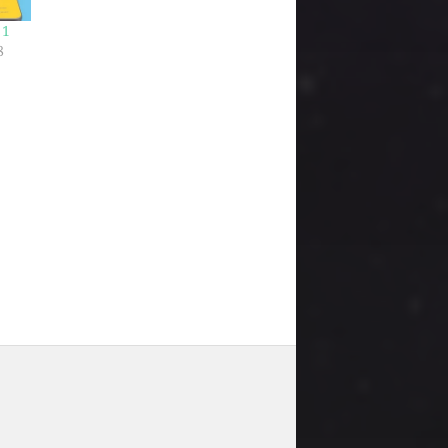
 1
8
"