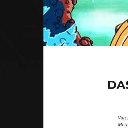
DA
Von 
Metr