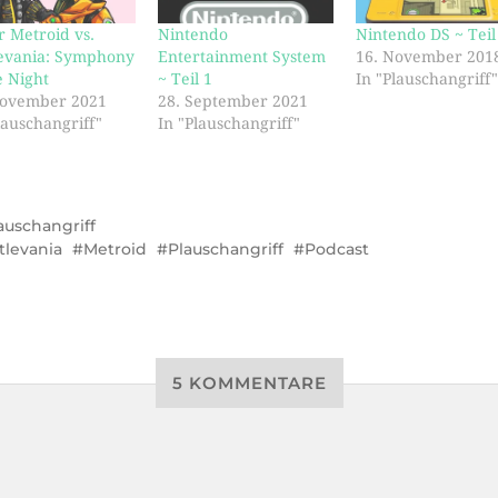
 Metroid vs.
Nintendo
Nintendo DS ~ Teil
levania: Symphony
Entertainment System
16. November 201
e Night
~ Teil 1
In "Plauschangriff
November 2021
28. September 2021
lauschangriff"
In "Plauschangriff"
auschangriff
tlevania
Metroid
Plauschangriff
Podcast
5 KOMMENTARE