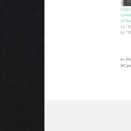
Super
Cast
of th
12. 
In "P
In
Pl
Cas