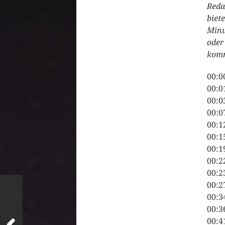
Reda
biet
Minu
oder
komm
00:0
00:0
00:0
00:0
00:1
00:1
00:1
00:2
00:2
00:2
00:3
00:3
00:4