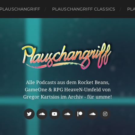
PLAUSCHANGRIFF
PLAUSCHANGRIFF CLASSICS
PLA
Alle Podcasts aus dem Rocket Beans,
GameOne & RPG HeaveN-Umfeld von
Gregor Kartsios im Archiv - für umme!