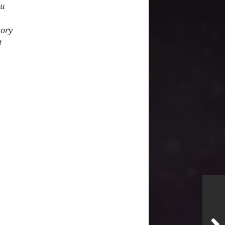
zu
tory
t