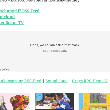
1:45 – BONUS: Metroidvania-Musik-Medley
schangriff RSS-Feed
ndcloud
et Beans TV
nkensprung RSS-Feed
|
Soundcloud
|
Gregs RPG HeaveN