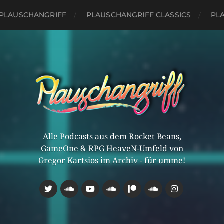
PLAUSCHANGRIFF
PLAUSCHANGRIFF CLASSICS
PLA
Alle Podcasts aus dem Rocket Beans,
GameOne & RPG HeaveN-Umfeld von
Gregor Kartsios im Archiv - für umme!