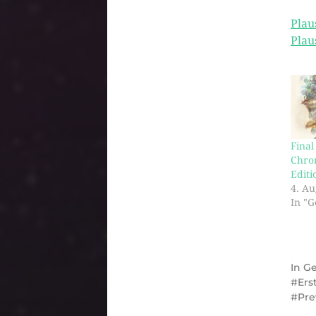
Plau
Plau
Final
Chro
Editi
4. Au
In "
In
G
Ers
Pre