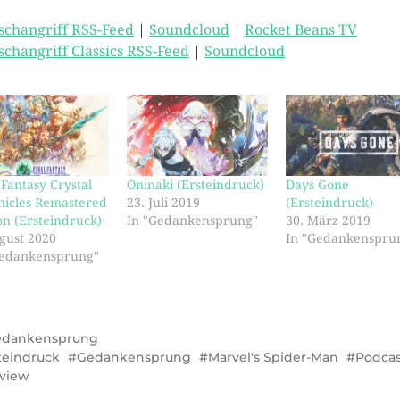
schangriff RSS-Feed
|
Soundcloud
|
Rocket Beans TV
schangriff Classics RSS-Feed
|
Soundcloud
 Fantasy Crystal
Oninaki (Ersteindruck)
Days Gone
nicles Remastered
23. Juli 2019
(Ersteindruck)
on (Ersteindruck)
In "Gedankensprung"
30. März 2019
gust 2020
In "Gedankenspru
Gedankensprung"
edankensprung
teindruck
Gedankensprung
Marvel's Spider-Man
Podcas
view