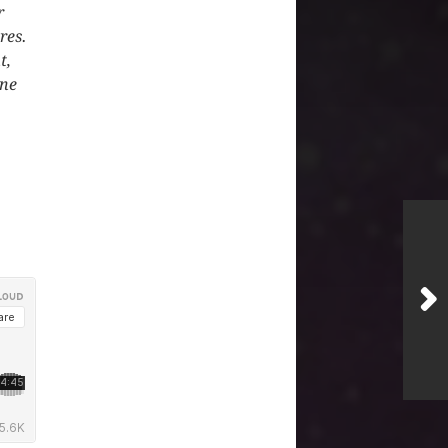
r
res.
t,
ene