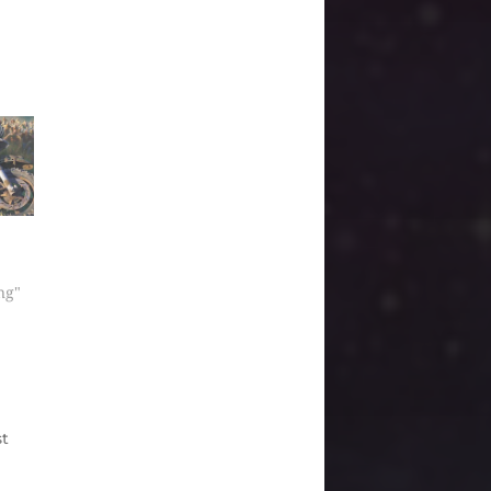
ng"
t