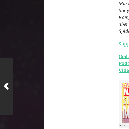
Marv
Sony
Komp
aber
Spid
Supp
Ged
Podc
Vide